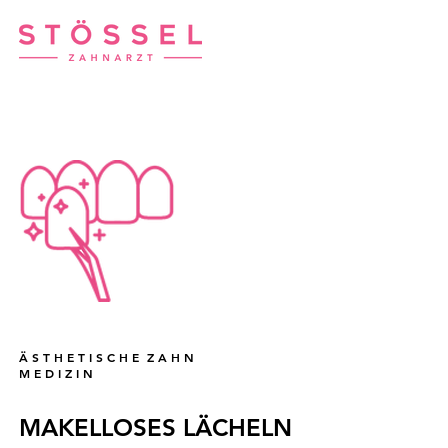
Ä S T H E T I S C H E Z A H N
M E D I Z I N
MAKELLOSES LÄCHELN