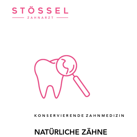
K O N S E R V I E R E N D E Z A H N M E D I Z I N
NATÜRLICHE ZÄHNE